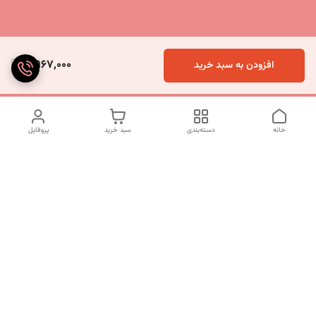
5,967,000
افزودن به سبد خرید
خانه
دسته‌بندی
سبد خرید
پروفایل
دسترسی سریع
تماس با ما
شکایات
درباره ما
قوانین و مقررات