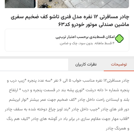
چادر مسافرتی 12 نفره مدل فنری تاشو کف ضخیم سفری
ماشین صندلی موتور خودرو کد63
امکان قسط‌بندی برحسب اعتبار ترب‌پی
۴ قسط ماهانه. بدون سود، چک و ضامن.
توضیحات
نظرات کاربران
چادر مسافرتی12 نفره مناسب خواب 5 الی 6 نفر *سه عدد پنجره *زیپ درب و
پنجره شماره 10 دانه درشت *توری پشه بند در قسمت پنجره و درب * ارتفاع
بلند و ایستادن راحت داخل چادر *کف ضخیم جهت عمر بیشتر *نوار ابریشم
دور فنر های چادر *جیب داخل چادر *بند اویز چراغ دوخته شده به سقف چادر
*قلاب مهار جهت مقاوم سازی در برابر باد در گوشه های چادر *کیف هم رنگ
و همرنگ چادر