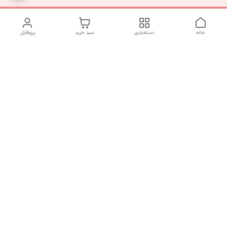
خانه
دسته‌بندی
سبد خرید
پروفایل
دسترسی سریع
تماس با ما
شکایات
درباره ما
قوانین و مقررات
سیاست حریم خصوصی
شماره تماس
09120511265
آدرس ایمیل
mahsasharahi1397@gmail.com