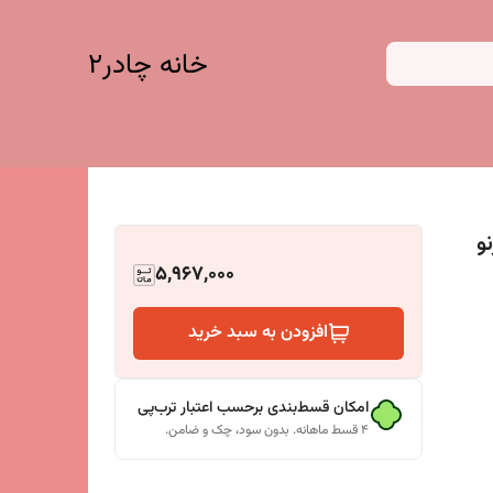
خانه چادر۲
نو
5,967,000
افزودن به سبد خرید
امکان قسط‌بندی برحسب اعتبار ترب‌پی
۴ قسط ماهانه. بدون سود، چک و ضامن.