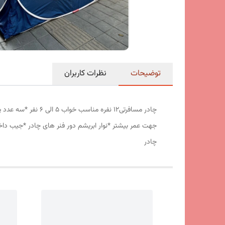
توضیحات
نظرات کاربران
جهت عمر بیشتر *نوار ابریشم دور فنر های چادر *جیب داخ
چادر