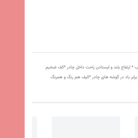
 دانه درشت *توری پشه بند در قسمت پنجره و درب * ارتفاع بلند و ایستادن راحت داخل چادر *کف ضخیم
برابر باد در گوشه های چادر *کیف هم رنگ و همرنگ