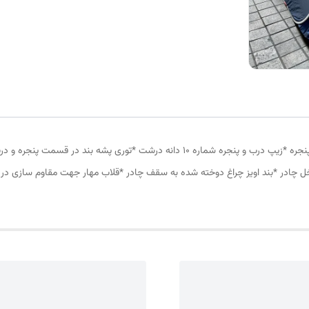
چادر مسافرتی12 نفره مناسب خواب 5 الی 6 نفر *سه عدد پنجره *زیپ درب و پنجره شماره 10
ل چادر *بند اویز چراغ دوخته شده به سقف چادر *قلاب مهار جهت مقاوم سازی در 