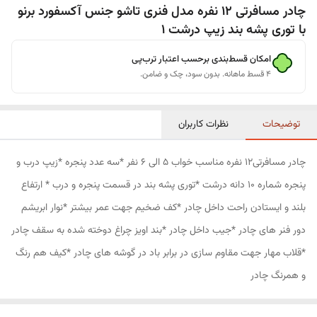
چادر مسافرتی 12 نفره مدل فنری تاشو جنس آکسفورد برنو
با توری پشه بند زیپ درشت 1
امکان قسط‌بندی برحسب اعتبار ترب‌پی
۴ قسط ماهانه. بدون سود، چک و ضامن.
توضیحات
نظرات کاربران
چادر مسافرتی12 نفره مناسب خواب 5 الی 6 نفر *سه عدد پنجره *زیپ درب و
پنجره شماره 10 دانه درشت *توری پشه بند در قسمت پنجره و درب * ارتفاع
بلند و ایستادن راحت داخل چادر *کف ضخیم جهت عمر بیشتر *نوار ابریشم
دور فنر های چادر *جیب داخل چادر *بند اویز چراغ دوخته شده به سقف چادر
*قلاب مهار جهت مقاوم سازی در برابر باد در گوشه های چادر *کیف هم رنگ
و همرنگ چادر