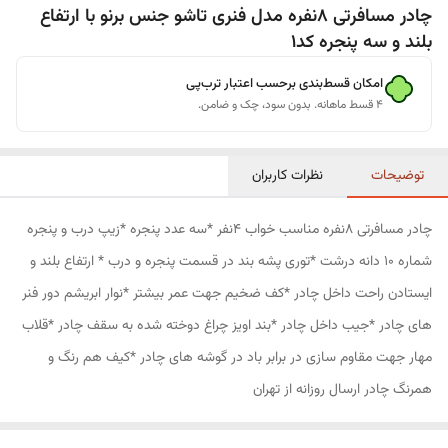
چادر مسافرتی 8نفره مدل فنری تاشو جنس برنو با ارتفاع
بلند و سه پنجره کد1
امکان قسط‌بندی برحسب اعتبار ترب‌پی
۴ قسط ماهانه. بدون سود، چک و ضامن.
توضیحات
نظرات کاربران
چادر مسافرتی 8نفره مناسب خواب 4نفر *سه عدد پنجره *زیپ درب و پنجره
شماره 10 دانه درشت *توری پشه بند در قسمت پنجره و درب * ارتفاع بلند و
ایستادن راحت داخل چادر *کف ضخیم جهت عمر بیشتر *نوار ابریشم دور فنر
های چادر *جیب داخل چادر *بند اویز چراغ دوخته شده به سقف چادر *قلاب
مهار جهت مقاوم سازی در برابر باد در گوشه های چادر *کیف هم رنگ و
همرنگ چادر ارسال روزانه از تهران