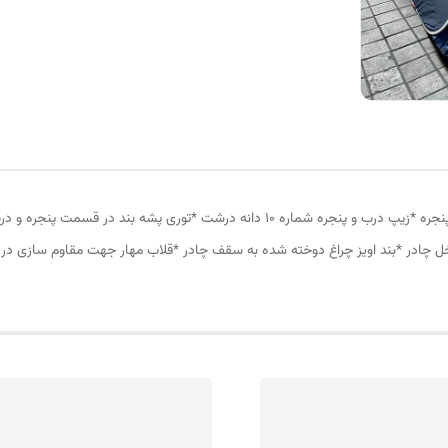
چادر مسافرتی12 نفره مناسب خواب 5 الی 6 نفر *سه عدد پنجره *زیپ درب و پنجره شماره 10
ل چادر *بند اویز چراغ دوخته شده به سقف چادر *قلاب مهار جهت مقاوم سازی در 