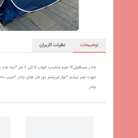
توضیحات
نظرات کاربران
جهت عمر بیشتر *نوار ابریشم دور فنر های چادر *جیب داخ
چادر