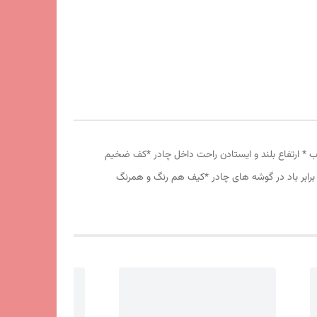
 دانه درشت *توری پشه بند در قسمت پنجره و درب * ارتفاع بلند و ایستادن راحت داخل چادر *کف ضخیم
برابر باد در گوشه های چادر *کیف هم رنگ و همرنگ