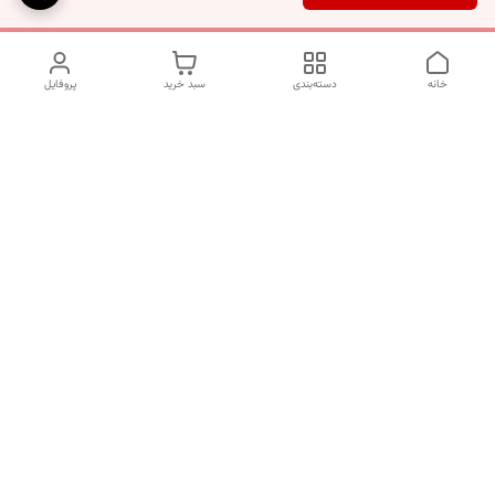
خانه
دسته‌بندی
سبد خرید
پروفایل
دسترسی سریع
تماس با ما
شکایات
درباره ما
قوانین و مقررات
سیاست حریم خصوصی
برای پیگیری سفارش ها از ساعت 10 الی 16 روزهای غیر تعطیل با شماره