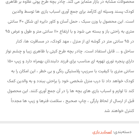
محصولات مشابه در بازار متمایز می کند. چادر بچه طرح پونی علاوه بر ظاهری
کودک پسند وسیله ای کارآمد برای جمع آوری اسباب بازی ها توسط والدین
است. این محصول با وزن سبک ، حمل آسان و کاور دایره ای شکل 40 سانتی
متری به راحتی باز و بسته می شود و با ارتفاع 110 سانتی متر و طول و عرض 95
در 95 سانتی متر در گوشه ای از منزل ، مهد کودک، در مسافرت ها، کنار
ساحل و ... قابل استفاد است. چادر بچه طرح کیتی با ظاهری زیبا و چشم نواز
دارای پنجره توری تهویه ای مناسب برای فرزند دلبندتان بهمراه دارد و زیپ 150
سانتی متری با کیفیت با سرزیپ پلاستیکی رنگی و بی خطر ، این امکان را به
کودک خواهد داد تا درب منزل شخصی خود را براحتی ببندد و به والدین کمک
کند تا لوازم و اسباب بازی های بچه ها را در آن جمع آوری کنند. این محصول
قبل از ارسال از لحاظ پارگی ، چاپ صحیح ، سلامت فنرها و زیپ ها مجدداً
کنترل خواهند شد
دسته‌بندی
:
اسباب بازی