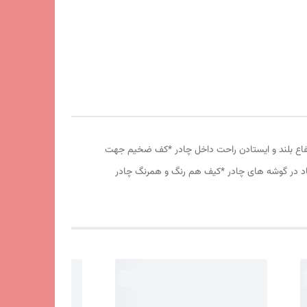
وری پشه بند در قسمت پنجره و درب * ارتفاع بلند و ایستادن راحت داخل چادر *کف ضخیم جهت
 باد در گوشه های چادر *کیف هم رنگ و همرنگ چادر