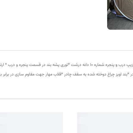
چادر مسافرتی 8نفره مناسب خواب 4نفر *سه عدد پنجره *زیپ درب و پنجره شماره 10 دانه درشت *ت
در *بند اویز چراغ دوخته شده به سقف چادر *قلاب مهار جهت مقاوم سازی در برابر