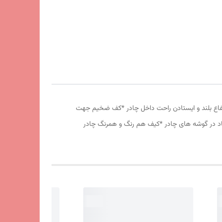
وری پشه بند در قسمت پنجره و درب * ارتفاع بلند و ایستادن راحت داخل چادر *کف ضخیم جهت
 باد در گوشه های چادر *کیف هم رنگ و همرنگ چادر