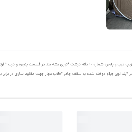
چادر مسافرتی 8نفره مناسب خواب 4نفر *سه عدد پنجره *زیپ درب و پنجره شماره 10 دانه درشت *ت
در *بند اویز چراغ دوخته شده به سقف چادر *قلاب مهار جهت مقاوم سازی در برابر