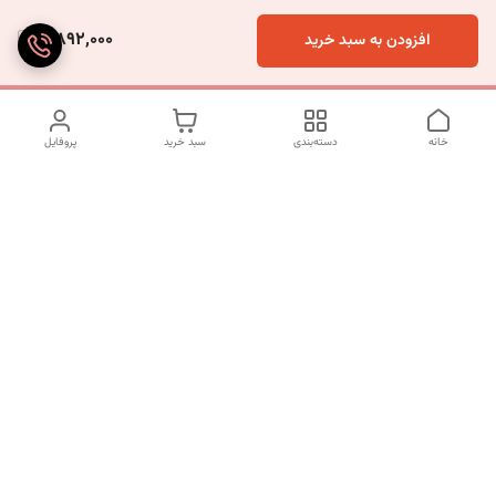
5,892,000
افزودن به سبد خرید
خانه
دسته‌بندی
سبد خرید
پروفایل
دسترسی سریع
تماس با ما
شکایات
درباره ما
قوانین و مقررات
سیاست حریم خصوصی
شماره تماس
09120511265