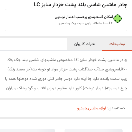
چادر ماشین شاسی بلند پشت خزدار سایز LC
امکان قسط‌بندی برحسب اعتبار ترب‌پی
۴ قسط ماهانه. بدون سود، چک و ضامن.
توضیحات
نظرات کاربران
چادر ماشین پشت خزدار سایز LC مخصوص ماشینهای شاسی بلند جک S5,
X60,اسپورتیج ضدآب ضدآفتاب پشت خزدار مواد نو درجه یک(خز سفید رنگ)
زیپ سمت راننده دارد جا آینه دارد دوسر چادر کش دوزی شده دوختها همه با
چرخ دوسوزنه( دوبار دوخت) کاور دارد مقاوم دربرابر افتاب و گرد وخاک و باران
دسته‌بندی
:
لوازم جانبی خودرو