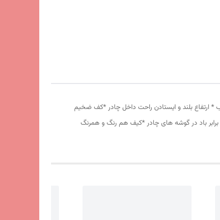
انه درشت *توری پشه بند در قسمت پنجره و درب * ارتفاع بلند و ایستادن راحت داخل چادر *کف ضخیم
برابر باد در گوشه های چادر *کیف هم رنگ و همرنگ