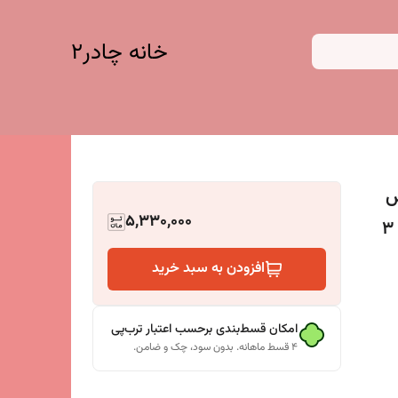
خانه چادر۲
نس
5,330,000
افزودن به سبد خرید
امکان قسط‌بندی برحسب اعتبار ترب‌پی
۴ قسط ماهانه. بدون سود، چک و ضامن.