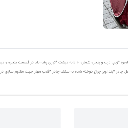
چادر مسافرتی 6نفره مناسب خواب 2 الی 3 نفر *سه عدد پنجره *زیپ درب و پنجره شماره 10 د
ل چادر *بند اویز چراغ دوخته شده به سقف چادر *قلاب مهار جهت مقاوم سازی در 