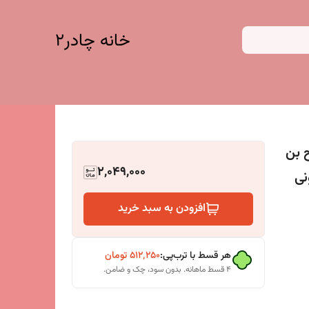
خانه چادر۲
 بن
2,049,000
افزودن به سبد خرید
هر قسط با ترب‌پی:
۵۱۲٬۲۵۰
تومان
۴ قسط ماهانه. بدون سود، چک و ضامن.