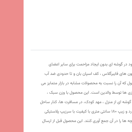
ود در گوشه ای بدون ایجاد مزاحمت برای سایر اعضای
ه ، فنرهای قوی ، ستون های فایبرگلاس ، کف اسپان بان و تا حدودی ضد آب
ول که آن را نسبت به محصولات مشابه در بازار متمایز می
کارآمد برای جمع آوری اسباب بازی ها توسط والدین است. این محصول با وزن سبک ،
ی متری به راحتی باز و بسته می شود و با ارتفاع 124 سانتی متر و طول و عرض 117 در117 سانتی متر در گوشه ای از منزل ، مهد کودک، در مسافرت ها، کنار ساحل
و ... قابل استفاد است. چادر بچه طرح مرد عنکبوتی با ظاهری زیبا و چشم نواز دارای پنجره زیپی تهویه ای مناسب برای فرزند دلبندتان بهمراه دارد و زیپ 180 سانتی متری با کیفیت با سرزیپ پلاستیکی
چه ها را در آن جمع آوری کنند. این محصول قبل از ارسال