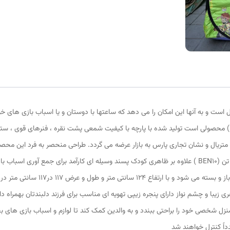
 است و به آنها این امکان را می دهد که ساعتها با دوستان و یا اسباب بازی های خ
انواده سرگرم شوند چادر بازی کودک طرح بن تن( BEN10 ) محصولی است تولید شده با پارچه با کیفیت شمعی پشت نقر
ن متریال و نشان تجاری پارس به بازار عرضه می گردد. طراحی منحصر به فرد این محص
کند منحصرا در اختیار این تولیدی است. چادر بچه طرح بن تن (BEN10 ) علاوه بر ظاهری کودک پسند وسیله ای 
حمل آسان و کاور دایره ای شکل 43 سانت
منزل شخصی خود را براحتی ببندد و به والدین کمک کند تا لوازم و اسباب بازی های ب
اً کنترل خواهند شد