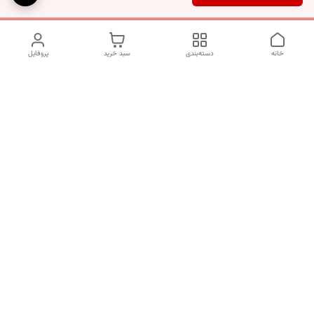
خانه
دسته‌بندی
سبد خرید
پروفایل
دسترسی سریع
تماس با ما
شکایات
درباره ما
قوانین و مقررات
سیاست حریم خصوصی
برای پیگیری سفارش ها از ساعت 10 الی 16 روزهای غیر تعطیل با شماره