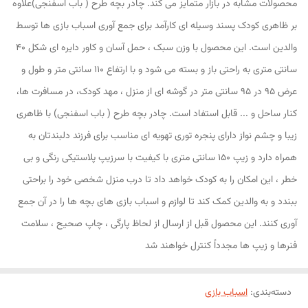
محصولات مشابه در بازار متمایز می کند. چادر بچه طرح ( باب اسفنجی)علاوه
بر ظاهری کودک پسند وسیله ای کارآمد برای جمع آوری اسباب بازی ها توسط
والدین است. این محصول با وزن سبک ، حمل آسان و کاور دایره ای شکل 40
سانتی متری به راحتی باز و بسته می شود و با ارتفاع 110 سانتی متر و طول و
عرض 95 در 95 سانتی متر در گوشه ای از منزل ، مهد کودک، در مسافرت ها،
کنار ساحل و ... قابل استفاد است. چادر بچه طرح ( باب اسفنجی) با ظاهری
زیبا و چشم نواز دارای پنجره توری تهویه ای مناسب برای فرزند دلبندتان به
همراه دارد و زیپ 150 سانتی متری با کیفیت با سرزیپ پلاستیکی رنگی و بی
خطر ، این امکان را به کودک خواهد داد تا درب منزل شخصی خود را براحتی
ببندد و به والدین کمک کند تا لوازم و اسباب بازی های بچه ها را در آن جمع
آوری کنند. این محصول قبل از ارسال از لحاظ پارگی ، چاپ صحیح ، سلامت
فنرها و زیپ ها مجدداً کنترل خواهند شد
دسته‌بندی
:
اسباب بازی