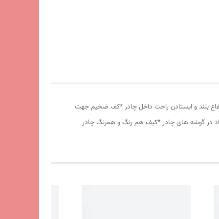
وری پشه بند در قسمت پنجره و درب * ارتفاع بلند و ایستادن راحت داخل چادر *کف ضخیم جهت
 باد در گوشه های چادر *کیف هم رنگ و همرنگ چادر