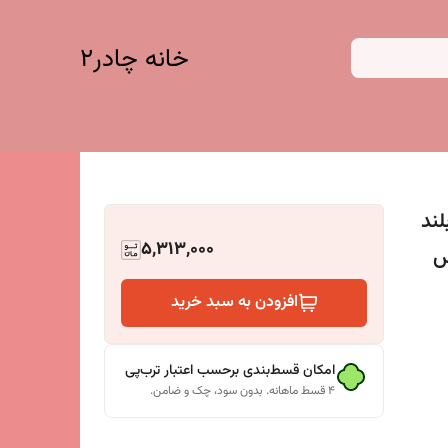
خانه چادر۲
 بلند
5,313,000
س
افزودن به سبد خرید
امکان قسط‌بندی برحسب اعتبار ترب‌پی
۴ قسط ماهانه. بدون سود، چک و ضامن.