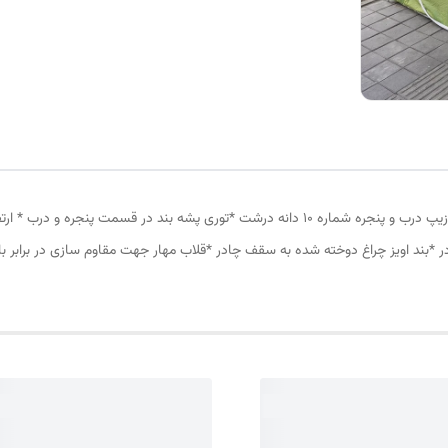
چادر مسافرتی 8نفره مناسب خواب 4نفر *سه عدد پنجره *زیپ درب و پنجره شماره 10 دانه درشت *ت
در *بند اویز چراغ دوخته شده به سقف چادر *قلاب مهار جهت مقاوم سازی در برابر