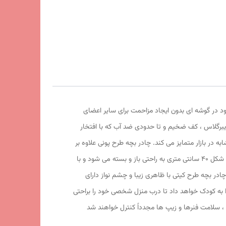
ود در گوشه ای بدون ایجاد مزاحمت برای سایر اعضای
یبرگلاس ، کف ضخیم و تا حدودی ضد آب که با افتخار
در بازار متمایز می کند. چادر بچه طرح پونی علاوه بر
ظاهری کودک پسند وسیله ای کارآمد برای جمع آوری اسباب بازی ها توسط والدین است. این محصول با وزن سبک ، حمل آسان و کاور دایره ای شکل 40 سانتی متری به راحتی باز و بسته می شود و با
ل استفاد است. چادر بچه طرح کیتی با ظاهری زیبا و چشم نواز دارای
کی رنگی و بی خطر ، این امکان را به کودک خواهد داد تا درب منزل شخصی خود را براحتی
 ، سلامت فنرها و زیپ ها مجدداً کنترل خواهند شد