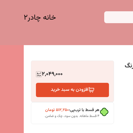
خانه چادر۲
رنگ
2,049,000
افزودن به سبد خرید
هر قسط با ترب‌پی:
۵۱۲٬۲۵۰
تومان
۴ قسط ماهانه. بدون سود، چک و ضامن.