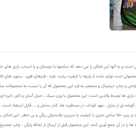
 است و به آنها این امکان را می دهد که ساعتها با دوستان و یا اسباب بازی های خ
محصولی است تولید شده با پارچه با کیفیت پشت نقره ، فنرهای قوی ، ستون های فا
طراحی و چاپ دیجیتال و منحصر به فرد این محصول که آن را نسبت به محصولات مشابه 
متر و طول و عرض 95 در 95 سانتی متر در گوشه ای از منزل ، مهد کودک، در مسافرت ها، کنار ساحل و ... قاب
پنجره توری تهویه ای مناسب برای فرزند دلبندتان بهمراه دارد و زیپ 150 سانتی متری با کیفیت با سرزیپ پلاستی
ه ها را در آن جمع آوری کنند. این محصول قبل از ارسال از لحاظ پارگی ، چاپ صحیح