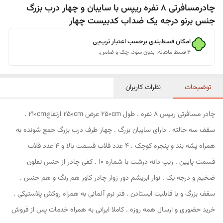
چادرمسافرتی 8 نفره ریپس با سایبان و چهار درب بزرگ
جنس برنو درجه یک ضداب کدبیست چهار
امکان قسط‌بندی برحسب اعتبار ترب‌پی
۴ قسط ماهانه. بدون سود، چک و ضامن.
توضیحات
نظرات کاربران
چادر مسافرتی ریپس 8 نفره . طول 250cm عرض 250cm ارتفاع210cm .
سقف سه حالته . دارای سایبان بزرگ . چهار طرف درب بزرگ جمع شونده به
همراه پشه بند و پنجره کوچک . 4 عدد قلاب قسمت بالا و 4 عدد قلاب
قسمت پایین . زیپ دانه درشت با شماره 10 . کفی چادر از جنس تفلون
ضخیم و درجه یک . نوار ابریشم دور زوار چادر کاور هم رنگ و هم جنس .
سقف بزرگ و با قابلیت ایستادن . فنر نرم آلمانی به همراه روکش پلاستیکی .
خرید حضوری و ارسال همه روزه . کاملا ایرانی به همراه خدمات پس از فروش