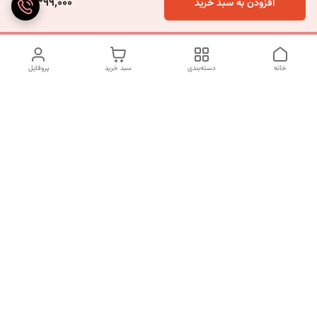
5,399,000
افزودن به سبد خرید
خانه
دسته‌بندی
سبد خرید
پروفایل
دسترسی سریع
تماس با ما
شکایات
درباره ما
قوانین و مقررات
سیاست حریم خصوصی
شماره تماس
09120511265
آدرس ایمیل
mahsasharahi1397@gmail.com