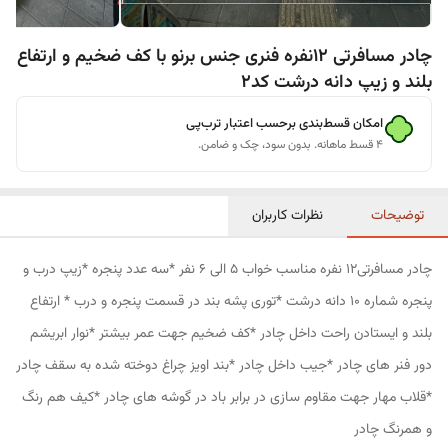
چادر مسافرتی 12نفره فنری جنس برنو با کف ضخیم و ارتفاع
بلند و زیپ دانه درشت کد2
امکان قسط‌بندی برحسب اعتبار ترب‌پی
۴ قسط ماهانه. بدون سود، چک و ضامن.
توضیحات
نظرات کاربران
چادر مسافرتی12 نفره مناسب خواب 5 الی 6 نفر *سه عدد پنجره *زیپ درب و
پنجره شماره 10 دانه درشت *توری پشه بند در قسمت پنجره و درب * ارتفاع
بلند و ایستادن راحت داخل چادر *کف ضخیم جهت عمر بیشتر *نوار ابریشم
دور فنر های چادر *جیب داخل چادر *بند اویز چراغ دوخته شده به سقف چادر
*قلاب مهار جهت مقاوم سازی در برابر باد در گوشه های چادر *کیف هم رنگ
و همرنگ چادر