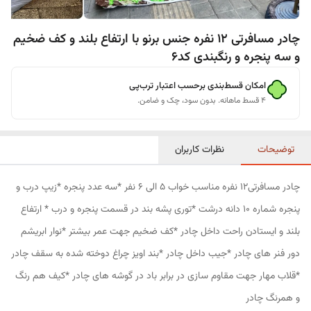
چادر مسافرتی 12 نفره جنس برنو با ارتفاع بلند و کف ضخیم
و سه پنجره و رنگبندی کد6
امکان قسط‌بندی برحسب اعتبار ترب‌پی
۴ قسط ماهانه. بدون سود، چک و ضامن.
توضیحات
نظرات کاربران
چادر مسافرتی12 نفره مناسب خواب 5 الی 6 نفر *سه عدد پنجره *زیپ درب و
پنجره شماره 10 دانه درشت *توری پشه بند در قسمت پنجره و درب * ارتفاع
بلند و ایستادن راحت داخل چادر *کف ضخیم جهت عمر بیشتر *نوار ابریشم
دور فنر های چادر *جیب داخل چادر *بند اویز چراغ دوخته شده به سقف چادر
*قلاب مهار جهت مقاوم سازی در برابر باد در گوشه های چادر *کیف هم رنگ
و همرنگ چادر