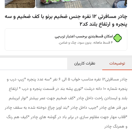
چادر مسافرتی 12 نفره جنس ضخیم برنو با کف ضخیم و سه
پنجره و ارتفاع بلند کد2
امکان قسط‌بندی برحسب اعتبار ترب‌پی
۴ قسط ماهانه. بدون سود، چک و ضامن.
توضیحات
نظرات کاربران
چادر مسافرتی12 نفره مناسب خواب 5 الی 6 نفر *سه عدد پنجره *زیپ درب و
پنجره شماره 10 دانه درشت *توری پشه بند در قسمت پنجره و درب * ارتفاع
بلند و ایستادن راحت داخل چادر *کف ضخیم جهت عمر بیشتر *نوار ابریشم
دور فنر های چادر *جیب داخل چادر *بند اویز چراغ دوخته شده به سقف چادر
*قلاب مهار جهت مقاوم سازی در برابر باد در گوشه های چادر *کیف هم رنگ
و همرنگ چادر