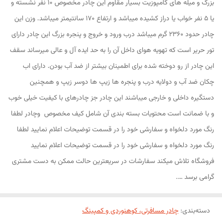
بزرگ و میله های کامپوزیت بسیار مقاوم این چادر مخصوص ۱۰ نفر نشسته و
یا ۵ نفر خواب یا دراز کشیده میباشد و ارتفاع 1۷۰ سانتیمتر میباشد. وزن این
چادر حدود ۲۳۶۰ گرم میباشد درب ورود و خروج و پنجره بزرگ این چادر دارای
تور حریر است که تهویه هوای داخل آن را به حد ایده آل و عالی میرساند سقف
این چادر از رو دوخته شده برای اطمینان بیشتر از ضد آب بودن. دارای اب
چکان ضد آب و دولایه درب و پنجره ها زیپ ها دوسر زیپ و همچنین
دستگیره داخلی و خارجی میباشند این چادر جز چادرهای با کیفیت خیلی خوب
و با ضمانت است محتویات بسته بندی آن شامل کیف مخصوص وچادر لطفا
رنگ مورد دلخواه و سفارشی خود را در قسمت توضیحات اعلام نمایید لطفا
رنگ مورد دلخواه و سفارشی خود را در قسمت توضیحات اعلام نمایید
فروشگاه تلاش میکند سفارشات در سریعترین حالت ممکن به دست مشتری
گرامی برسد ….
دسته‌بندی
:
چادر مسافرتی، کوهنوردی و کمپینگ