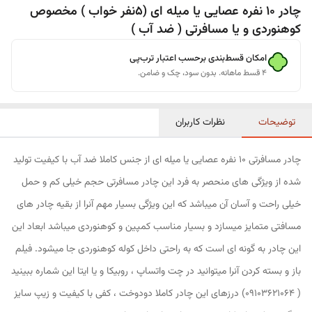
چادر 10 نفره عصایی یا میله ای (5نفر خواب ) مخصوص
کوهنوردی و یا مسافرتی ( ضد آب )
امکان قسط‌بندی برحسب اعتبار ترب‌پی
۴ قسط ماهانه. بدون سود، چک و ضامن.
توضیحات
نظرات کاربران
چادر مسافرتی ۱۰ نفره عصایی یا میله ای از جنس کاملا ضد آب با کیفیت تولید
شده از ویژگی های منحصر به فرد این چادر مسافرتی حجم خیلی کم و حمل
خیلی راحت و آسان آن میباشد که این ویژگی بسیار مهم آنرا از بقیه چادر های
مسافتی متمایز میسازد و بسیار مناسب کمپین و کوهنوردی میباشد ابعاد این
این چادر به گونه ای است که به راحتی داخل کوله کوهنوردی جا میشود. فیلم
باز و بسته کردن آنرا میتوانید در چت واتساپ ، روبیکا و یا ایتا این شماره ببینید
( ۰۹۱۰۳۶۲۱۰۶۴) درزهای این چادر کاملا دودوخت ، کفی با کیفیت و زیپ سایز