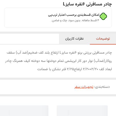
چادر مسافرتی 6نفره سایزL
امکان قسط‌بندی برحسب اعتبار ترب‌پی
۴ قسط ماهانه. بدون سود، چک و ضامن.
توضیحات
نظرات کاربران
چادر مسافرتی برزنتی برنو 6نفره سایزL ارتفاع بلند کف ضخیم(ضد آب) سقف
روکار(ضدآب) نوار دور کار ابریشمی تمام دوختها سه دوخته کیف همرنگ چادر
ابعاد کف ۲/۲۰×۲/۲۰ ارتفاع۲/۲۵ فنر نشکن با ضمانت
دسته‌بندی
:
تجهیزات سفر