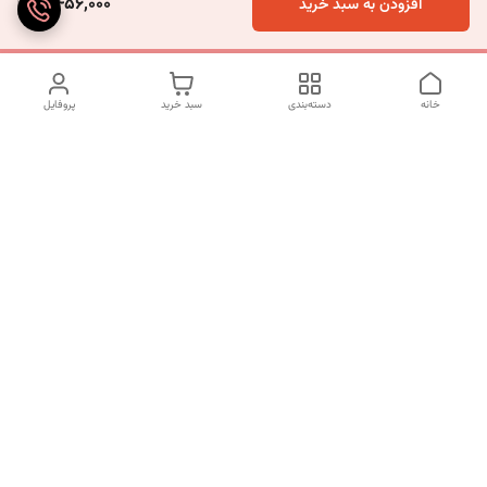
5,456,000
افزودن به سبد خرید
خانه
دسته‌بندی
سبد خرید
پروفایل
دسترسی سریع
تماس با ما
شکایات
درباره ما
قوانین و مقررات
سیاست حریم خصوصی
شماره تماس
09120511265
آدرس ایمیل
mahsasharahi1397@gmail.com