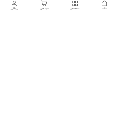
خانه
دسته‌بندی
سبد خرید
پروفایل
دسترسی سریع
تماس با ما
شکایات
درباره ما
قوانین و مقررات
سیاست حریم خصوصی
شماره تماس
09120511265
آدرس ایمیل
mahsasharahi1397@gmail.com