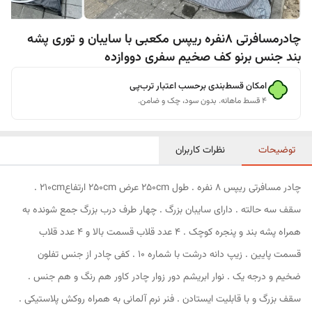
چادرمسافرتی 8نفره ریپس مکعبی با سایبان و توری پشه
بند جنس برنو کف صخیم سفری دووازده
امکان قسط‌بندی برحسب اعتبار ترب‌پی
۴ قسط ماهانه. بدون سود، چک و ضامن.
توضیحات
نظرات کاربران
چادر مسافرتی ریپس 8 نفره . طول 250cm عرض 250cm ارتفاع210cm .
سقف سه حالته . دارای سایبان بزرگ . چهار طرف درب بزرگ جمع شونده به
همراه پشه بند و پنجره کوچک . 4 عدد قلاب قسمت بالا و 4 عدد قلاب
قسمت پایین . زیپ دانه درشت با شماره 10 . کفی چادر از جنس تفلون
ضخیم و درجه یک . نوار ابریشم دور زوار چادر کاور هم رنگ و هم جنس .
سقف بزرگ و با قابلیت ایستادن . فنر نرم آلمانی به همراه روکش پلاستیکی .