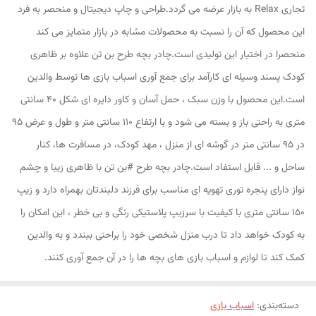
تجاری Relax به بازار عرضه می گردد.طراحی و چاپ دیجیتال و منحصر به فرد
این محصول که آن را نسبت به محصولات مشابه در بازار متمایز می کند
منحصرا در اختیار این تولیدی است.چادر بچه طرح بن تن علاوه بر ظاهری
کودک پسند وسیله ای کارآمد برای جمع آوری اسباب بازی ها توسط والدین
است.این محصول با وزن سبک ، حمل آسان و کاور دایره ای شکل 40 سانتی
متری به راحتی باز و بسته می شود و با ارتفاع 110 سانتی متر و طول و عرض 95
در 95 سانتی متر در گوشه ای از منزل ، مهد کودک، در مسافرت ها، کنار
ساحل و ... قابل استفاد است.چادر بچه طرح #بن تن با ظاهری زیبا و چشم
نواز دارای پنجره توری تهویه ای مناسب برای فرزند دلبندتان بهمراه دارد و زیپ
150 سانتی متری با کیفیت با سرزیپ پلاستیکی رنگی و بی خطر ، این امکان را
به کودک خواهد داد تا درب منزل شخصی خود را براحتی ببندد و به والدین
کمک کند تا لوازم و اسباب بازی های بچه ها را در آن جمع آوری کنند.
دسته‌بندی
:
اسباب بازی