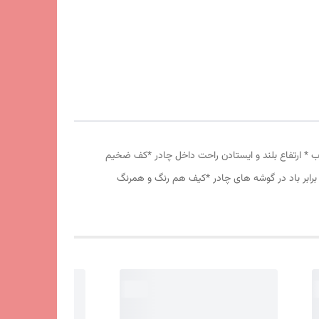
 دانه درشت *توری پشه بند در قسمت پنجره و درب * ارتفاع بلند و ایستادن راحت داخل چادر *کف ضخیم
برابر باد در گوشه های چادر *کیف هم رنگ و همرنگ