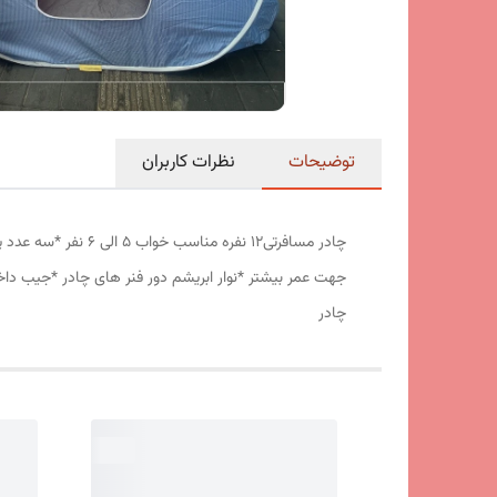
توضیحات
نظرات کاربران
جهت عمر بیشتر *نوار ابریشم دور فنر های چادر *جیب داخ
چادر