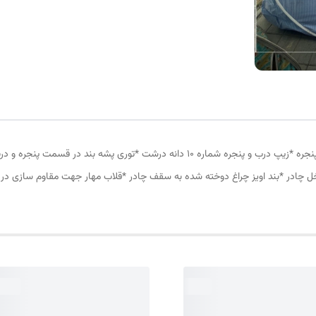
چادر مسافرتی12 نفره مناسب خواب 5 الی 6 نفر *سه عدد پنجره *زیپ درب و پنجره شماره 10
ل چادر *بند اویز چراغ دوخته شده به سقف چادر *قلاب مهار جهت مقاوم سازی در 