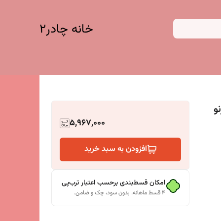
خانه چادر۲
نو
5,967,000
افزودن به سبد خرید
امکان قسط‌بندی برحسب اعتبار ترب‌پی
۴ قسط ماهانه. بدون سود، چک و ضامن.