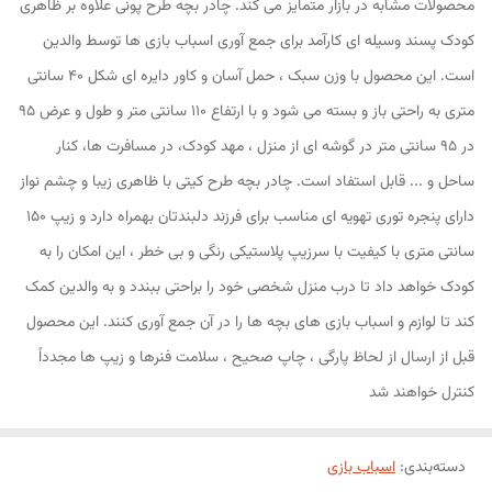
محصولات مشابه در بازار متمایز می کند. چادر بچه طرح پونی علاوه بر ظاهری
کودک پسند وسیله ای کارآمد برای جمع آوری اسباب بازی ها توسط والدین
است. این محصول با وزن سبک ، حمل آسان و کاور دایره ای شکل 40 سانتی
متری به راحتی باز و بسته می شود و با ارتفاع 110 سانتی متر و طول و عرض 95
در 95 سانتی متر در گوشه ای از منزل ، مهد کودک، در مسافرت ها، کنار
ساحل و ... قابل استفاد است. چادر بچه طرح کیتی با ظاهری زیبا و چشم نواز
دارای پنجره توری تهویه ای مناسب برای فرزند دلبندتان بهمراه دارد و زیپ 150
سانتی متری با کیفیت با سرزیپ پلاستیکی رنگی و بی خطر ، این امکان را به
کودک خواهد داد تا درب منزل شخصی خود را براحتی ببندد و به والدین کمک
کند تا لوازم و اسباب بازی های بچه ها را در آن جمع آوری کنند. این محصول
قبل از ارسال از لحاظ پارگی ، چاپ صحیح ، سلامت فنرها و زیپ ها مجدداً
کنترل خواهند شد
دسته‌بندی
:
اسباب بازی