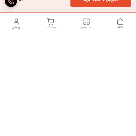
خانه
دسته‌بندی
سبد خرید
پروفایل
دسترسی سریع
تماس با ما
شکایات
درباره ما
قوانین و مقررات
سیاست حریم خصوصی
شماره تماس
09120511265
آدرس ایمیل
mahsasharahi1397@gmail.com