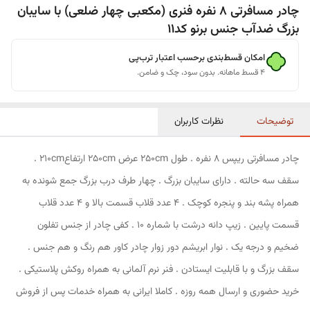
چادر مسافرتی 8 نفره فنری (مکعبی چهار ضلعی) با سایبان
بزرگ ضدآب جنس برنو کد11
امکان قسط‌بندی برحسب اعتبار ترب‌پی
۴ قسط ماهانه. بدون سود، چک و ضامن.
توضیحات
نظرات کاربران
چادر مسافرتی ریپس 8 نفره . طول 250cm عرض 250cm ارتفاع210cm .
سقف سه حالته . دارای سایبان بزرگ . چهار طرف درب بزرگ جمع شونده به
همراه پشه بند و پنجره کوچک . 4 عدد قلاب قسمت بالا و 4 عدد قلاب
قسمت پایین . زیپ دانه درشت با شماره 10 . کفی چادر از جنس تفلون
ضخیم و درجه یک . نوار ابریشم دور زوار چادر کاور هم رنگ و هم جنس .
سقف بزرگ و با قابلیت ایستادن . فنر نرم آلمانی به همراه روکش پلاستیکی .
خرید حضوری و ارسال همه روزه . کاملا ایرانی به همراه خدمات پس از فروش