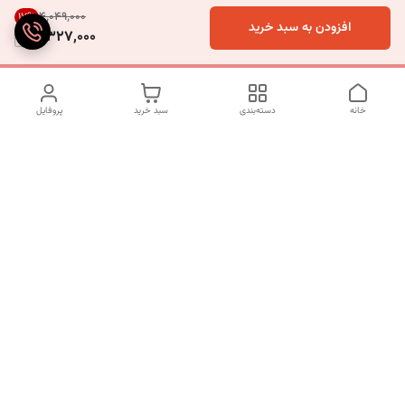
۴٬۰۴۹٬۰۰۰
17
%
افزودن به سبد خرید
3,327,000
خانه
دسته‌بندی
سبد خرید
پروفایل
دسترسی سریع
تماس با ما
شکایات
درباره ما
قوانین و مقررات
سیاست حریم خصوصی
شماره تماس
09120511265