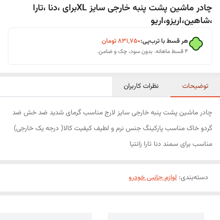
چادر ماشین پشت پنبه خارجی سایز XLبرای ،دنا ،تارا
،شاهین،اریزو،اریو
هر قسط با ترب‌پی:
۸۳۱٬۷۵۰
تومان
۴ قسط ماهانه. بدون سود، چک و ضامن.
توضیحات
نظرات کاربران
چادر ماشین پشت پنبه خارجی سایز لارج مناسب گرمای شدید ضد خش ضد
گردو خاک مناسب پارکینگ جنس نرم و لطیف کیفیت کالا( درجه یک خارجی)
مناسب برای سمند دنا تارا زانتیا
دسته‌بندی
:
لوازم جانبی خودرو