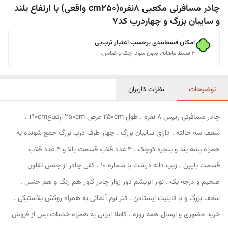
چادر مسافرتی مکعبی 8نفره(cm250 واقعی) با ارتفاع بلند
و سایبان بزرگ و چهاردرب کد7
امکان قسط‌بندی برحسب اعتبار ترب‌پی
۴ قسط ماهانه. بدون سود، چک و ضامن.
توضیحات
نظرات کاربران
چادر مسافرتی ریپس 8 نفره . طول 250cm عرض 250cm ارتفاع210cm .
سقف سه حالته . دارای سایبان بزرگ . چهار طرف درب بزرگ جمع شونده به
همراه پشه بند و پنجره کوچک . 4 عدد قلاب قسمت بالا و 4 عدد قلاب
قسمت پایین . زیپ دانه درشت با شماره 10 . کفی چادر از جنس تفلون
ضخیم و درجه یک . نوار ابریشم دور زوار چادر کاور هم رنگ و هم جنس .
سقف بزرگ و با قابلیت ایستادن . فنر نرم آلمانی به همراه روکش پلاستیکی .
خرید حضوری و ارسال همه روزه . کاملا ایرانی به همراه خدمات پس از فروش