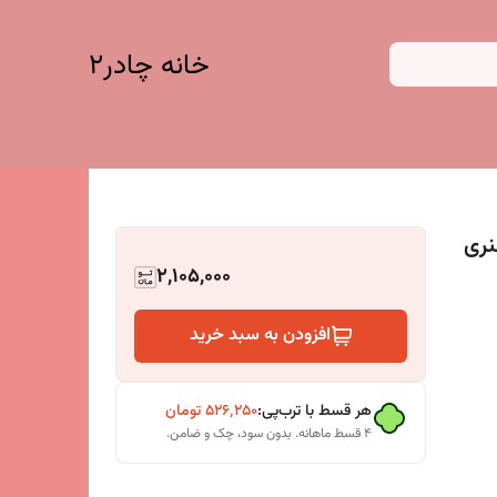
خانه چادر۲
نری
2,105,000
افزودن به سبد خرید
هر قسط با ترب‌پی:
۵۲۶٬۲۵۰
تومان
۴ قسط ماهانه. بدون سود، چک و ضامن.