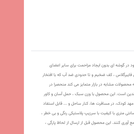
ود در گوشه ای بدون ایجاد مزاحمت برای سایر اعضای
فایبرگلاس ، کف ضخیم و تا حدودی ضد آب که با افتخار
ه محصولات مشابه در بازار متمایز می کند منحصرا در
الدین است. این محصول با وزن سبک ، حمل آسان و کاور
1 سانتی متر و طول و عرض 95 در 95 سانتی متر در گوشه ای از منزل ، مهد کودک، در مسافرت ها، کنار ساحل و ... قابل استفاد
چادر بچه طرحدختر کفشدوزکی با ظاهری زیبا و چشم نواز دارای پنجره توری تهویه ای مناسب برای فرزند دلبندتان بهمراه دارد و زیپ 150 سانتی متری با کیفیت با سرزیپ پلاستیکی رنگی و بی خطر ،
ع آوری کنند. این محصول قبل از ارسال از لحاظ پارگی ،