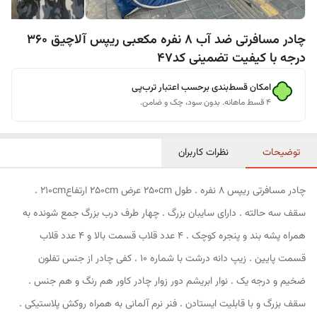
چادر مسافرتی ضد آب 8 نفره مکعبی ریپس آلاچیق 360
درجه با کیفیت تضمینی کد47
امکان قسط‌بندی برحسب اعتبار ترب‌پی
۴ قسط ماهانه. بدون سود، چک و ضامن.
توضیحات
نظرات کاربران
چادر مسافرتی ریپس 8 نفره . طول 250cm عرض 250cm ارتفاع210cm .
سقف سه حالته . دارای سایبان بزرگ . چهار طرف درب بزرگ جمع شونده به
همراه پشه بند و پنجره کوچک . 4 عدد قلاب قسمت بالا و 4 عدد قلاب
قسمت پایین . زیپ دانه درشت با شماره 10 . کفی چادر از جنس تفلون
ضخیم و درجه یک . نوار ابریشم دور زوار چادر کاور هم رنگ و هم جنس .
سقف بزرگ و با قابلیت ایستادن . فنر نرم آلمانی به همراه روکش پلاستیکی .