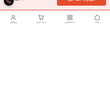
خانه
دسته‌بندی
سبد خرید
پروفایل
دسترسی سریع
تماس با ما
شکایات
درباره ما
قوانین و مقررات
سیاست حریم خصوصی
شماره تماس
09120511265
آدرس ایمیل
mahsasharahi1397@gmail.com