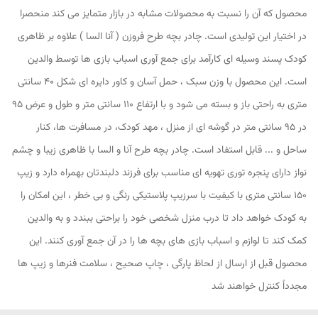
محصول که آن را نسبت به محصولات مشابه در بازار متمایز می کند منحصرا
در اختیار این تولیدی است. چادر بچه طرح فروزن ( آنا السا ) علاوه بر ظاهری
کودک پسند وسیله ای کارآمد برای جمع آوری اسباب بازی ها توسط والدین
است. این محصول با وزن سبک ، حمل آسان و کاور دایره ای شکل 40 سانتی
متری به راحتی باز و بسته می شود و با ارتفاع 110 سانتی متر و طول و عرض 95
در 95 سانتی متر در گوشه ای از منزل ، مهد کودک، در مسافرت ها، کنار
ساحل و ... قابل استفاد است. چادر بچه طرح آنا و السا با ظاهری زیبا و چشم
نواز دارای پنجره توری تهویه ای مناسب برای فرزند دلبندتان بهمراه دارد و زیپ
150 سانتی متری با کیفیت با سرزیپ پلاستیکی رنگی و بی خطر ، این امکان را
به کودک خواهد داد تا درب منزل شخصی خود را براحتی ببندد و به والدین
کمک کند تا لوازم و اسباب بازی های بچه ها را در آن جمع آوری کنند. این
محصول قبل از ارسال از لحاظ پارگی ، چاپ صحیح ، سلامت فنرها و زیپ ها
مجدداً کنترل خواهند شد