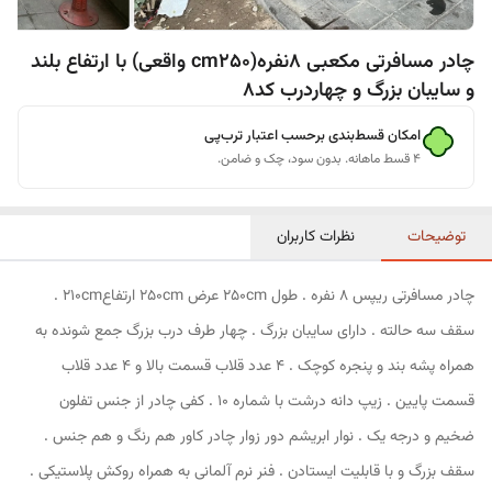
چادر مسافرتی مکعبی 8نفره(cm250 واقعی) با ارتفاع بلند
و سایبان بزرگ و چهاردرب کد8
امکان قسط‌بندی برحسب اعتبار ترب‌پی
۴ قسط ماهانه. بدون سود، چک و ضامن.
توضیحات
نظرات کاربران
چادر مسافرتی ریپس 8 نفره . طول 250cm عرض 250cm ارتفاع210cm .
سقف سه حالته . دارای سایبان بزرگ . چهار طرف درب بزرگ جمع شونده به
همراه پشه بند و پنجره کوچک . 4 عدد قلاب قسمت بالا و 4 عدد قلاب
قسمت پایین . زیپ دانه درشت با شماره 10 . کفی چادر از جنس تفلون
ضخیم و درجه یک . نوار ابریشم دور زوار چادر کاور هم رنگ و هم جنس .
سقف بزرگ و با قابلیت ایستادن . فنر نرم آلمانی به همراه روکش پلاستیکی .