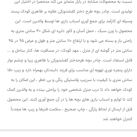
نسبت به محصولات مشابه در بازار متمایز می کند منحصرا در اختیار این
تولیدی است. چادر بچه طرح دختر کفشدوزکی علاوه بر ظاهری کودک پسند
وسیله ای کارآمد برای جمع آوری اسباب بازی ها توسط والدین است. این
محصول با وزن سبک ، حمل آسان و کاور دایره ای شکل 40 سانتی متری به
راحتی باز و بسته می شود و با ارتفاع 110 سانتی متر و طول و عرض 95 در 95
سانتی متر در گوشه ای از منزل ، مهد کودک، در مسافرت ها، کنار ساحل و ...
قابل استفاد است. چادر بچه طرحدختر کفشدوزکی با ظاهری زیبا و چشم نواز
دارای پنجره توری تهویه ای مناسب برای فرزند دلبندتان بهمراه دارد و زیپ 150
سانتی متری با کیفیت با سرزیپ پلاستیکی رنگی و بی خطر ، این امکان را به
کودک خواهد داد تا درب منزل شخصی خود را براحتی ببندد و به والدین کمک
کند تا لوازم و اسباب بازی های بچه ها را در آن جمع آوری کنند. این محصول
قبل از ارسال از لحاظ پارگی ، چاپ صحیح ، سلامت فنرها و زیپ ها مجدداً
کنترل خواهند شد