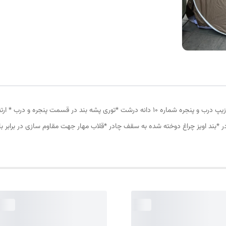
چادر مسافرتی 8نفره مناسب خواب 4نفر *سه عدد پنجره *زیپ درب و پنجره شماره 10 دانه درشت *ت
در *بند اویز چراغ دوخته شده به سقف چادر *قلاب مهار جهت مقاوم سازی در برابر