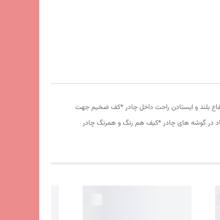
وری پشه بند در قسمت پنجره و درب * ارتفاع بلند و ایستادن راحت داخل چادر *کف ضخیم جهت
 باد در گوشه های چادر *کیف هم رنگ و همرنگ چادر