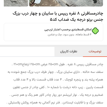
چادرمسافرتی 8 نفره ریپس با سایبان و چهار درب بزرگ
جنس برنو درجه یک ضداب کد5
امکان قسط‌بندی برحسب اعتبار ترب‌پی
۴ قسط ماهانه. بدون سود، چک و ضامن.
توضیحات
نظرات کاربران
چادر مسافرتی ریپس 8 نفره . طول 250cm عرض 250cm ارتفاع210cm .
سقف سه حالته . دارای سایبان بزرگ . چهار طرف درب بزرگ جمع شونده به
همراه پشه بند و پنجره کوچک . 4 عدد قلاب قسمت بالا و 4 عدد قلاب
قسمت پایین . زیپ دانه درشت با شماره 10 . کفی چادر از جنس تفلون
ضخیم و درجه یک . نوار ابریشم دور زوار چادر کاور هم رنگ و هم جنس .
سقف بزرگ و با قابلیت ایستادن . فنر نرم آلمانی به همراه روکش پلاستیکی .