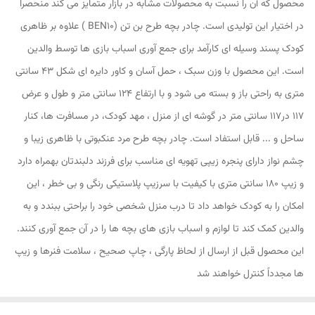
محصول که آن را نسبت به محصولات مشابه در بازار متمایز می کند منحصرا
در اختیار این تولیدی است. چادر بچه طرح بن تن (BEN10 ) علاوه بر ظاهری
کودک پسند وسیله ای کارآمد برای جمع آوری اسباب بازی ها توسط والدین
است. این محصول با وزن سبک ، حمل آسان و کاور دایره ای شکل 43 سانتی
متری به راحتی باز و بسته می شود و با ارتفاع 124 سانتی متر و طول و عرض
117 در117 سانتی متر در گوشه ای از منزل ، مهد کودک، در مسافرت ها، کنار
ساحل و ... قابل استفاد است. چادر بچه طرح مرد عنکبوتی با ظاهری زیبا و
چشم نواز دارای پنجره زیپی تهویه ای مناسب برای فرزند دلبندتان بهمراه دارد
و زیپ 180 سانتی متری با کیفیت با سرزیپ پلاستیکی رنگی و بی خطر ، این
امکان را به کودک خواهد داد تا درب منزل شخصی خود را براحتی ببندد و به
والدین کمک کند تا لوازم و اسباب بازی های بچه ها را در آن جمع آوری کنند.
این محصول قبل از ارسال از لحاظ پارگی ، چاپ صحیح ، سلامت فنرها و زیپ
ها مجدداً کنترل خواهند شد