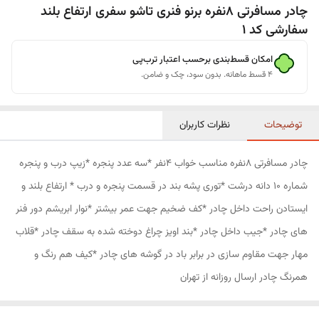
چادر مسافرتی 8نفره برنو فنری تاشو سفری ارتفاع بلند
سفارشی کد 1
امکان قسط‌بندی برحسب اعتبار ترب‌پی
۴ قسط ماهانه. بدون سود، چک و ضامن.
توضیحات
نظرات کاربران
چادر مسافرتی 8نفره مناسب خواب 4نفر *سه عدد پنجره *زیپ درب و پنجره
شماره 10 دانه درشت *توری پشه بند در قسمت پنجره و درب * ارتفاع بلند و
ایستادن راحت داخل چادر *کف ضخیم جهت عمر بیشتر *نوار ابریشم دور فنر
های چادر *جیب داخل چادر *بند اویز چراغ دوخته شده به سقف چادر *قلاب
مهار جهت مقاوم سازی در برابر باد در گوشه های چادر *کیف هم رنگ و
همرنگ چادر ارسال روزانه از تهران