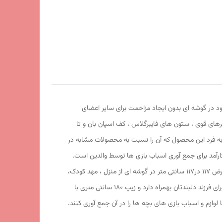
ود در گوشه ای بدون ایجاد مزاحمت برای سایر اعضای
 با کیفیت شمعی پشت نقره ، فنرهای قوی ، ستون های فایبرگلاس ، کف اسپان بان و تا
 به فرد این محصول که آن را نسبت به محصولات مشابه در
 (spider man 2 ) علاوه بر ظاهری کودک پسند وسیله ای کارآمد برای جمع آوری اسباب بازی ها توسط والدین است.
این محصول با وزن سبک ، حمل آسان و کاور دایره ای شکل 43 سانتی متری به راحتی باز و بسته می شود و با ارتفاع 124 سانتی متر و طول و عرض 117 در117 سانتی متر در گوشه ای از منزل ، مهد کودک،
در مسافرت ها، کنار ساحل و ... قابل استفاد است. چادر بچه طرح مرد عنکبوتی با ظاهری زیبا و چشم نواز دارای پنجره زیپی تهویه ای مناسب برای فرزند دلبندتان بهمراه دارد و زیپ 180 سانتی متری با
لوازم و اسباب بازی های بچه ها را در آن جمع آوری کنند.