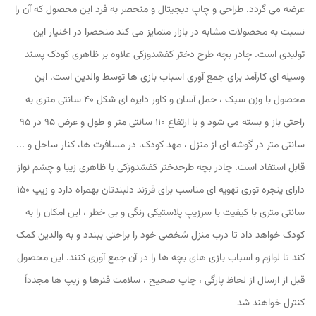
عرضه می گردد. طراحی و چاپ دیجیتال و منحصر به فرد این محصول که آن را
نسبت به محصولات مشابه در بازار متمایز می کند منحصرا در اختیار این
تولیدی است. چادر بچه طرح دختر کفشدوزکی علاوه بر ظاهری کودک پسند
وسیله ای کارآمد برای جمع آوری اسباب بازی ها توسط والدین است. این
محصول با وزن سبک ، حمل آسان و کاور دایره ای شکل 40 سانتی متری به
راحتی باز و بسته می شود و با ارتفاع 110 سانتی متر و طول و عرض 95 در 95
سانتی متر در گوشه ای از منزل ، مهد کودک، در مسافرت ها، کنار ساحل و ...
قابل استفاد است. چادر بچه طرحدختر کفشدوزکی با ظاهری زیبا و چشم نواز
دارای پنجره توری تهویه ای مناسب برای فرزند دلبندتان بهمراه دارد و زیپ 150
سانتی متری با کیفیت با سرزیپ پلاستیکی رنگی و بی خطر ، این امکان را به
کودک خواهد داد تا درب منزل شخصی خود را براحتی ببندد و به والدین کمک
کند تا لوازم و اسباب بازی های بچه ها را در آن جمع آوری کنند. این محصول
قبل از ارسال از لحاظ پارگی ، چاپ صحیح ، سلامت فنرها و زیپ ها مجدداً
کنترل خواهند شد