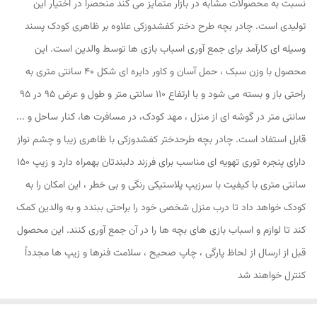
نسبت به محصولات مشابه در بازار متمایز می کند منحصرا در اختیار این
تولیدی است. چادر بچه طرح دختر کفشدوزکی علاوه بر ظاهری کودک پسند
وسیله ای کارآمد برای جمع آوری اسباب بازی ها توسط والدین است. این
محصول با وزن سبک ، حمل آسان و کاور دایره ای شکل 40 سانتی متری به
راحتی باز و بسته می شود و با ارتفاع 110 سانتی متر و طول و عرض 95 در 95
سانتی متر در گوشه ای از منزل ، مهد کودک، در مسافرت ها، کنار ساحل و ...
قابل استفاد است. چادر بچه طرحدختر کفشدوزکی با ظاهری زیبا و چشم نواز
دارای پنجره توری تهویه ای مناسب برای فرزند دلبندتان بهمراه دارد و زیپ 150
سانتی متری با کیفیت با سرزیپ پلاستیکی رنگی و بی خطر ، این امکان را به
کودک خواهد داد تا درب منزل شخصی خود را براحتی ببندد و به والدین کمک
کند تا لوازم و اسباب بازی های بچه ها را در آن جمع آوری کنند. این محصول
قبل از ارسال از لحاظ پارگی ، چاپ صحیح ، سلامت فنرها و زیپ ها مجدداً
کنترل خواهند شد