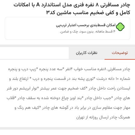
چادر مسافرتی 8 نفره فنری مدل استاندارد A با امکانات
کامل و کفی ضخیم مناسب ماشین کد3
امکان قسط‌بندی برحسب اعتبار ترب‌پی
۴ قسط ماهانه. بدون سود، چک و ضامن.
توضیحات
نظرات کاربران
چادر مسافرتی 8نفره مناسب خواب 4نفر *سه عدد پنجره *زیپ درب و پنجره
شماره 10 دانه درشت *توری پشه بند در قسمت پنجره و درب * ارتفاع بلند و
ایستادن راحت داخل چادر *کف ضخیم جهت عمر بیشتر *نوار ابریشم دور فنر
های چادر *جیب داخل چادر *بند اویز چراغ دوخته شده به سقف چادر *قلاب
مهار جهت مقاوم سازی در برابر باد در گوشه های چادر *کیف هم رنگ و
همرنگ چادر ارسال روزانه از تهران