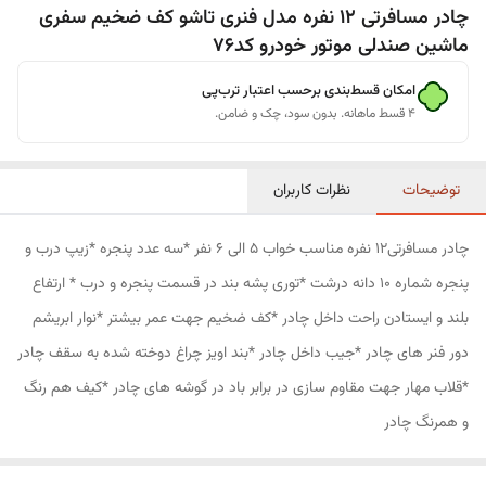
چادر مسافرتی 12 نفره مدل فنری تاشو کف ضخیم سفری
ماشین صندلی موتور خودرو کد76
امکان قسط‌بندی برحسب اعتبار ترب‌پی
۴ قسط ماهانه. بدون سود، چک و ضامن.
توضیحات
نظرات کاربران
چادر مسافرتی12 نفره مناسب خواب 5 الی 6 نفر *سه عدد پنجره *زیپ درب و
پنجره شماره 10 دانه درشت *توری پشه بند در قسمت پنجره و درب * ارتفاع
بلند و ایستادن راحت داخل چادر *کف ضخیم جهت عمر بیشتر *نوار ابریشم
دور فنر های چادر *جیب داخل چادر *بند اویز چراغ دوخته شده به سقف چادر
*قلاب مهار جهت مقاوم سازی در برابر باد در گوشه های چادر *کیف هم رنگ
و همرنگ چادر