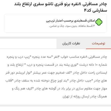
چادر مسافرتی 8نفره برنو فنری تاشو سفری ارتفاع بلند
سفارشی کد4
امکان قسط‌بندی برحسب اعتبار ترب‌پی
۴ قسط ماهانه. بدون سود، چک و ضامن.
توضیحات
نظرات کاربران
چادر مسافرتی 8نفره مناسب خواب 4نفر *سه عدد پنجره *زیپ درب و پنجره
شماره 10 دانه درشت *توری پشه بند در قسمت پنجره و درب * ارتفاع بلند و
ایستادن راحت داخل چادر *کف ضخیم جهت عمر بیشتر *نوار ابریشم دور فنر
های چادر *جیب داخل چادر *بند اویز چراغ دوخته شده به سقف چادر *قلاب
مهار جهت مقاوم سازی در برابر باد در گوشه های چادر *کیف هم رنگ و
همرنگ چادر ارسال روزانه از تهران